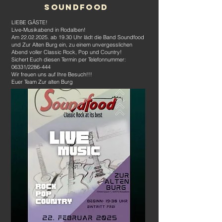
soundfood
LIEBE GÄSTE!
Live-Musikabend in Rodalben!
Am
22.02.2025
. ab 19.30 Uhr lädt die Band Soundfood
und Zur Alten Burg ein, zu einem unvergesslichen
Abend voller Classic Rock, Pop und Country!
Sichert Euch diesen Termin per Telefonnummer:
06331/2286-444
Wir freuen uns auf Ihre Besuch!!!
Euer Team Zur alten Burg