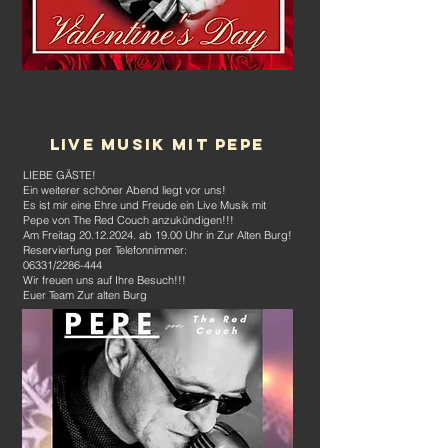
LIVE MUSIK MIT PEPE
LIEBE GÄSTE!
Ein weiterer schöner Abend liegt vor uns!
Es ist mir eine Ehre und Freude ein Live Musik mit
Pepe von The Red Couch anzukündigen!!!
Am Freitag
20.12.2024
. ab 19.00 Uhr in Zur Alten Burg!
Reservierfung per Telefonnimmer:
06331/2286-444
Wir freuen uns auf Ihre Besuch!!!
Euer Team Zur alten Burg