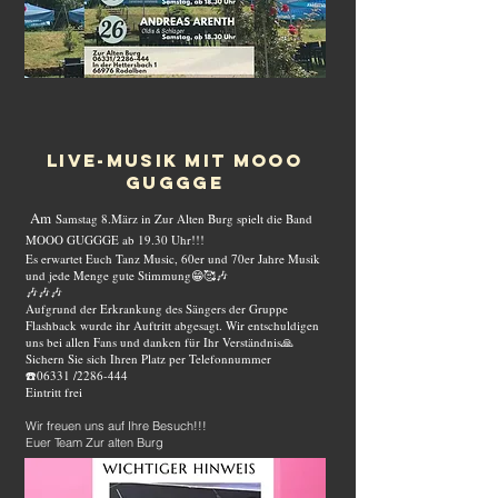
LIVE-MUSIK MIT MOOO
GUGGGE
Am
Samstag 8.März in Zur Alten Burg spielt die Band
MOOO GUGGGE ab 19.30 Uhr!!!
Es erwartet Euch Tanz Music, 60er und 70er Jahre Musik
und jede Menge gute Stimmung😁🥰🎶
🎶🎶🎶
Aufgrund der Erkrankung des Sängers der Gruppe
Flashback wurde ihr Auftritt abgesagt. Wir entschuldigen
uns bei allen Fans und danken für Ihr Verständnis🙏
Sichern Sie sich Ihren Platz per Telefonnummer
☎️06331 /2286-444
Eintritt frei
Wir freuen uns auf Ihre Besuch!!!
Euer Team Zur alten Burg