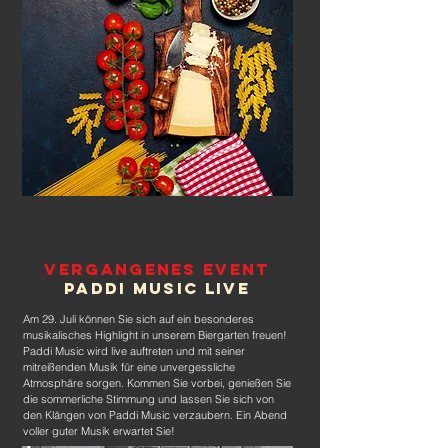
Vergangenes Event
paddi Music Live
Am 29. Juli können Sie sich auf ein besonderes
musikalisches Highlight in unserem Biergarten freuen!
Paddi Music wird live auftreten und mit seiner
mitreißenden Musik für eine unvergessliche
Atmosphäre sorgen. Kommen Sie vorbei, genießen Sie
die sommerliche Stimmung und lassen Sie sich von
den Klängen von Paddi Music verzaubern. Ein Abend
voller guter Musik erwartet Sie!