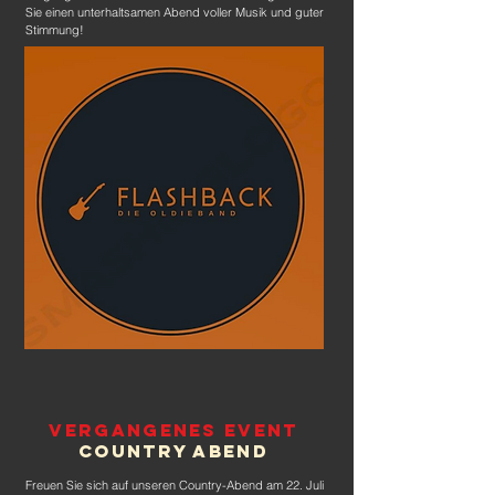
Sie einen unterhaltsamen Abend voller Musik und guter
Stimmung!
Vergangenes Event
Country Abend
Freuen Sie sich auf unseren Country-Abend am 22. Juli