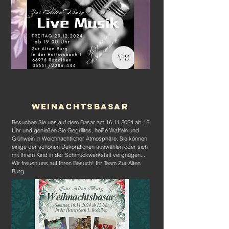
Weinachtsbasar
Besuchen Sie uns auf dem Basar am
16.11.2024
ab 12
Uhr und genießen Sie Gegrilltes, heiße Waffeln und
Glühwein in Weichnachtlicher Atmosphäre. Sie können
einige der schönen Dekorationen auswählen oder sich
mit Ihrem Kind in der Schmuckwerkstatt vergnügen...
Wir freuen uns auf Ihren Besuch! Ihr Team Zur Alten
Burg