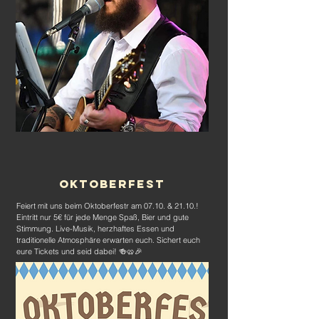
Oktoberfest
Feiert mit uns beim Oktoberfestr am 07.10. & 21.10.!
Eintritt nur 5€ für jede Menge Spaß, Bier und gute
Stimmung. Live-Musik, herzhaftes Essen und
traditionelle Atmosphäre erwarten euch. Sichert euch
eure Tickets und seid dabei! 🍻🥨🎉