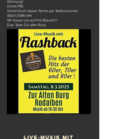
Stimmung!
​Eintritt FRE
Sichert Euch diesen Termin per Telefonnummer:
06331/2286-444
Wir freuen uns auf Ihre Besuch!!!
Euer Team Zur alten Burg
LIVE-MUSIK MIT